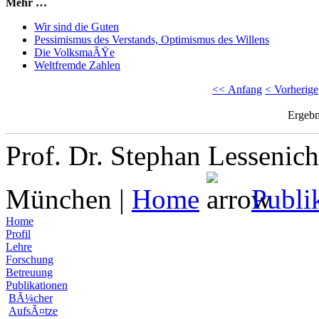
Mehr …
Wir sind die Guten
Pessimismus des Verstands, Optimismus des Willens
Die VolksmaÃŸe
Weltfremde Zahlen
<< Anfang
< Vorherige
Ergebn
Prof. Dr. Stephan Lessenich
München |
Home
Publi
Home
Profil
Lehre
Forschung
Betreuung
Publikationen
BÃ¼cher
AufsÃ¤tze