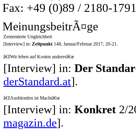
Fax: +49 (0)89 / 2180-179
MeinungsbeitrÃ¤ge
Zementierte Ungleichheit
[Interview] in:
Zeitpunkt
148, Januar/Februar 2017, 20-21.
â€žWir leben auf Kosten andererâ€œ
[Interview] in:
Der Standa
derStandard.at
].
â€žAusblenden ist Machtâ€œ
[Interview] in:
Konkret
2/2
magazin.de
].