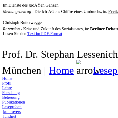
Im Dienste des groÃŸen Ganzen
Meinungsbeitrag
- Die Ich-AG als Chiffre eines Umbruchs, in:
Freit
Christoph Butterwegge
Rezension
- Krise und Zukunft des Sozialstaates, in:
Berliner Debatte
Lesen Sie den
Text im PDF-Format
Prof. Dr. Stephan Lessenich
München |
Home
Lesep
Home
Profil
Lehre
Forschung
Betreuung
Publikationen
Leseproben
kontrovers
fundiert