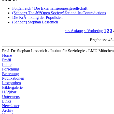
Folgenreich? Die Externalisierungsgesellschaft
(Sehbar:) The â€žOpen Societyâ€œ and Its Contradictions
Die KrÃ¤nkung der Populisten
(Sehbar:) Stephan Lessenich
<< Anfang
< Vorherige
1
2
3
Ergebnisse 43 
Prof. Dr. Stephan Lessenich - Institut für Soziologie - LMU München
Home
Profil
Lehre
Forschung
Betreuung
Publikationen
Leseproben
Bildergalerie
HÃ¶rbar
Unterwegs
Links
Newsletter
Archiv