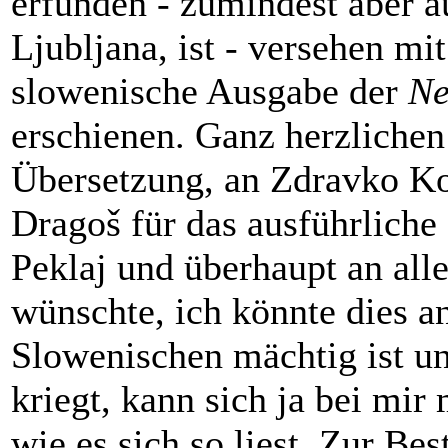
erfunden - zumindest aber 
Ljubljana, ist - versehen mi
slowenische Ausgabe der
Ne
erschienen. Ganz herzliche
Übersetzung, an Zdravko Kob
Dragoš für das ausführlich
Peklaj und überhaupt an all
wünschte, ich könnte dies 
Slowenischen mächtig ist u
kriegt, kann sich ja bei mir
wie es sich so liest. Zur Bes