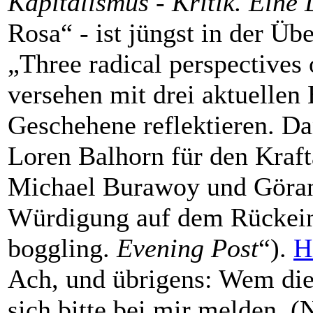
Kapitalismus - Kritik. Eine
Rosa“ - ist jüngst in der Üb
„Three radical perspectives 
versehen mit drei aktuellen 
Geschehene reflektieren. D
Loren Balhorn für den Kraf
Michael Burawoy und Göran
Würdigung auf dem Rückein
boggling.
Evening Post
“).
H
Ach, und übrigens: Wem die
sich bitte bei mir melden. (