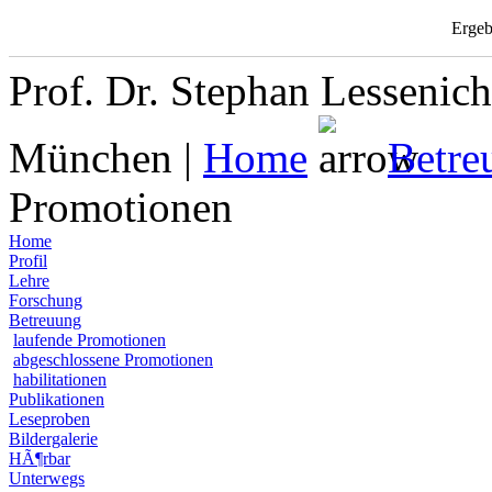
Ergeb
Prof. Dr. Stephan Lessenich
München |
Home
Betre
Promotionen
Home
Profil
Lehre
Forschung
Betreuung
laufende Promotionen
abgeschlossene Promotionen
habilitationen
Publikationen
Leseproben
Bildergalerie
HÃ¶rbar
Unterwegs