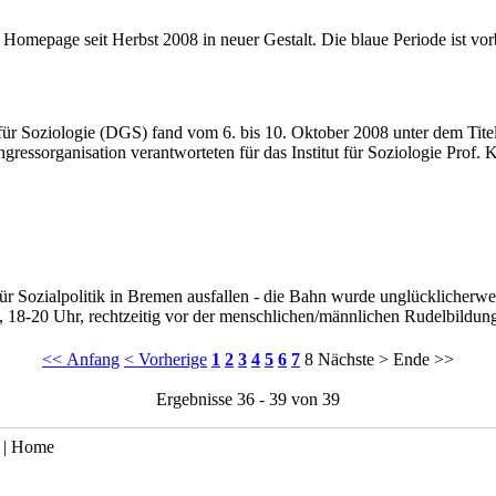
Homepage seit Herbst 2008 in neuer Gestalt. Die blaue Periode ist vor
ür Soziologie (DGS) fand vom 6. bis 10. Oktober 2008 unter dem Titel
ngressorganisation verantworteten für das Institut für Soziologie Prof
ür Sozialpolitik in Bremen ausfallen - die Bahn wurde unglücklicher
010, 18-20 Uhr, rechtzeitig vor der menschlichen/männlichen Rudelbil
<< Anfang
< Vorherige
1
2
3
4
5
6
7
8
Nächste >
Ende >>
Ergebnisse 36 - 39 von 39
 |
Home